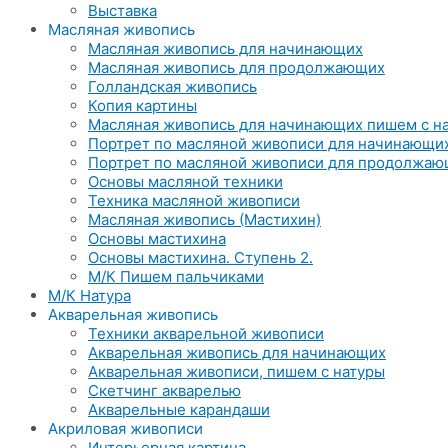
Выставка
Масляная живопись
Масляная живопись для начинающих
Масляная живопись для продолжающих
Голландская живопись
Копия картины
Масляная живопись для начинающих пишем с н
Портрет по масляной живописи для начинающи
Портрет по масляной живописи для продолжа
Основы масляной техники
Техника масляной живописи
Масляная живопись (Мастихин)
Основы мастихина
Основы мастихина. Ступень 2.
М/К Пишем пальчиками
М/К Натура
Акварельная живопись
Техники акварельной живописи
Акварельная живопись для начинающих
Акварельная живописи, пишем с натуры
Скетчинг акварелью
Акварельные карандаши
Акриловая живописи
Интерьерная картина