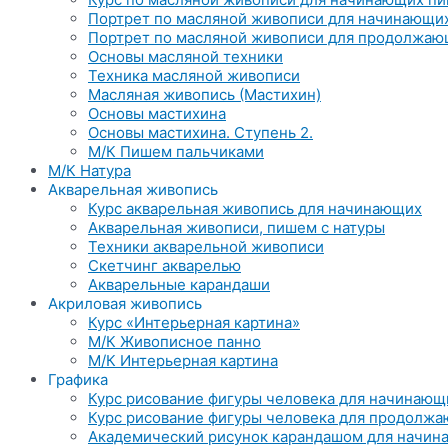
Портрет по масляной живописи для начинающи
Портрет по масляной живописи для продолжа
Основы масляной техники
Техника масляной живописи
Масляная живопись (Мастихин)
Основы мастихина
Основы мастихина. Ступень 2.
М/К Пишем пальчиками
М/К Натура
Акварельная живопись
Курс акварельная живопись для начинающих
Акварельная живописи, пишем с натуры
Техники акварельной живописи
Скетчинг акварелью
Акварельные карандаши
Акриловая живопись
Курс «Интерьерная картина»
М/К Живописное панно
М/К Интерьерная картина
Графика
Курс рисование фигуры человека для начинающи
Курс рисование фигуры человека для продолж
Академический рисунок карандашом для начина