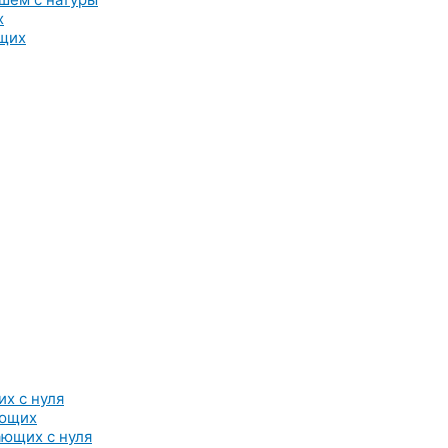
х
ющих
х с нуля
ающих
ющих с нуля