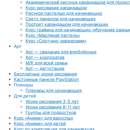
Академический рисунок карандашом для прод
Курс рисование карандашом
Рисунок пастелью для начинающих
Скетч линером для начинающих
Портрет карандашом для начинающих
Курс графика для начинающих «Изучение разны
Курс «Масляная пастель»
Курс «Скетчинг маркерами»
Арт
Арт — свидание для влюблённых
Арт — корпоратив
М/К для всей семьи
Арт — дегустации
Бесплатные уроки рисования
Кастомные панели PlayStation
Пленэры
Пленэры для начинающих
Для детей
Уроки рисования 3-5 лет
Уроки рисования 8-11 лет
Группы для подростков
Курс «Аниме» для взрослых
Курс «Аниме» для детей
Курс по композиции для начинающих