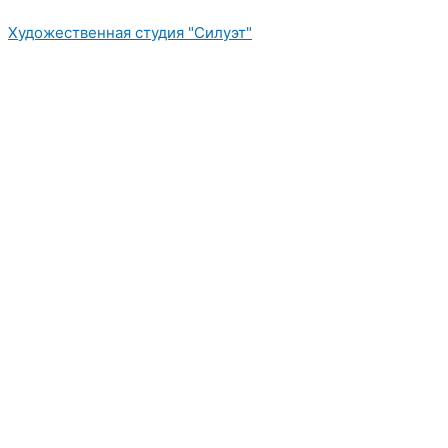
Перейти
Художественная студия "Силуэт"
к
содержимому