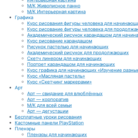
М/К Живописное панно
М/К Интерьерная картина
Графика
Курс рисования фигуры человека для начинающи
Курс рисование фигуры человека для продолж
Академический рисунок карандашом для начина
Курс рисование карандашом
Рисунок пастелью для начинающих
Академический рисунок для продолжающих
Скетч линером для начинающих
Портрет карандашом для начинающих
Курс графика для начинающих «Изучение разны
Курс «Масляная пастель»
Курс «Скетчинг маркерами»
Арт
Арт — свидание для влюблённых
Арт — корпоратив
М/К для всей семьи
Арт — дегустации
Бесплатные уроки рисования
Кастомные панели PlayStation
Пленэры
Пленэры для начинающих