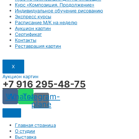
Курс «Композиция. Продолжение»
Индивидуальное обучение рисованию
Экспресс курсы
Расписание М/К на неделю
Аукцион картин
Сертификат
Контакты
Реставрация картин
X
Аукцион картин
+7 916 295-48-75
Vk
Whatsapp
Telegram-
plane
Главная страница
О студии
Выставка