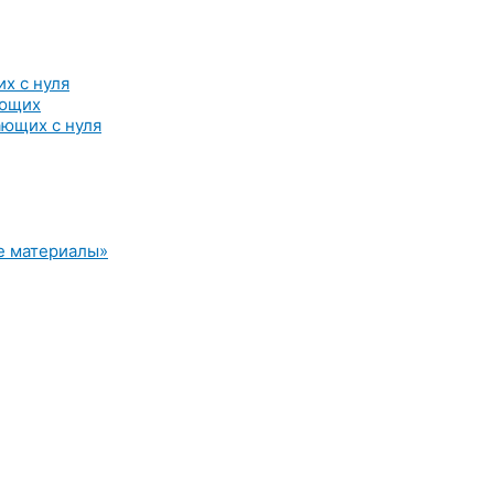
х с нуля
ающих
ющих с нуля
е материалы»