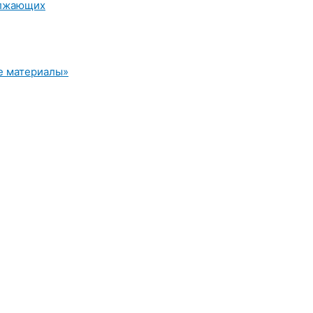
олжающих
е материалы»