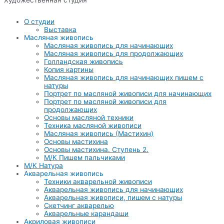
Меню
О студии
Выставка
Масляная живопись
Масляная живопись для начинающих
Масляная живопись для продолжающих
Голландская живопись
Копия картины
Масляная живопись для начинающих пишем с
натуры
Портрет по масляной живописи для начинающих
Портрет по масляной живописи для
продолжающих
Основы масляной техники
Техника масляной живописи
Масляная живопись (Мастихин)
Основы мастихина
Основы мастихина. Ступень 2.
М/К Пишем пальчиками
М/К Натура
Акварельная живопись
Техники акварельной живописи
Акварельная живопись для начинающих
Акварельная живописи, пишем с натуры
Скетчинг акварелью
Акварельные карандаши
Акриловая живописи