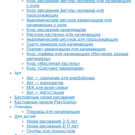
Курс рисования фигуры человека для начинающих
с нуля
Курс рисование фигуры человека для
продолжающих
Академический рисунок карандашом для
начинающих с нуля
Курс рисование карандашом
Рисунок пастелью для начинающих
Академический рисунок для продолжающих
Скетч линером для начинающих
Портрет карандашом для начинающих
Курс графика для начинающих «Изучение разные
материалы»
Курс «Масляная пастель»
Курс «Скетчинг маркерами»
Арт
Арт — свидание для влюблённых
Арт — корпоратив
М/К для всей семьи
Арт — дегустации
Бесплатные уроки рисования
Кастомные панели PlayStation
Пленэры
Пленэры для начинающих
Для детей
Уроки рисования 3-5 лет
Уроки рисования 8-11 лет
Группы для подростков