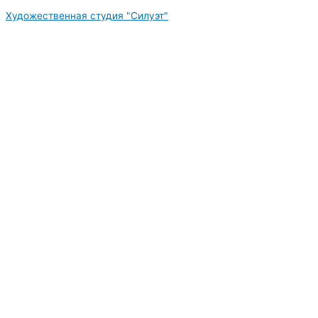
Перейти
Художественная студия "Силуэт"
к
содержимому