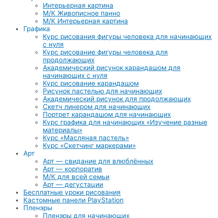
Интерьерная картина
М/К Живописное панно
М/К Интерьерная картина
Графика
Курс рисования фигуры человека для начинающих
с нуля
Курс рисование фигуры человека для
продолжающих
Академический рисунок карандашом для
начинающих с нуля
Курс рисование карандашом
Рисунок пастелью для начинающих
Академический рисунок для продолжающих
Скетч линером для начинающих
Портрет карандашом для начинающих
Курс графика для начинающих «Изучение разные
материалы»
Курс «Масляная пастель»
Курс «Скетчинг маркерами»
Арт
Арт — свидание для влюблённых
Арт — корпоратив
М/К для всей семьи
Арт — дегустации
Бесплатные уроки рисования
Кастомные панели PlayStation
Пленэры
Пленэры для начинающих