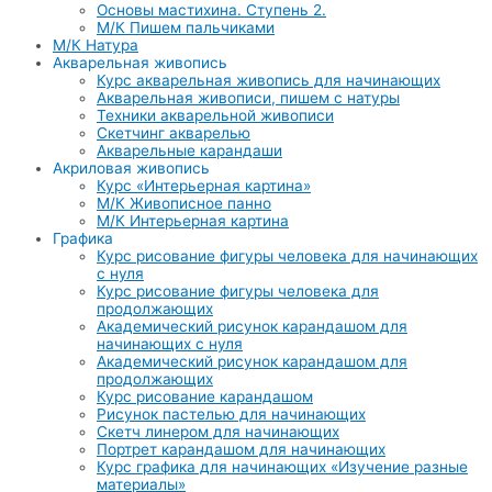
Основы мастихина. Ступень 2.
М/К Пишем пальчиками
М/К Натура
Акварельная живопись
Курс акварельная живопись для начинающих
Акварельная живописи, пишем с натуры
Техники акварельной живописи
Скетчинг акварелью
Акварельные карандаши
Акриловая живопись
Курс «Интерьерная картина»
М/К Живописное панно
М/К Интерьерная картина
Графика
Курс рисование фигуры человека для начинающих
с нуля
Курс рисование фигуры человека для
продолжающих
Академический рисунок карандашом для
начинающих с нуля
Академический рисунок карандашом для
продолжающих
Курс рисование карандашом
Рисунок пастелью для начинающих
Скетч линером для начинающих
Портрет карандашом для начинающих
Курс графика для начинающих «Изучение разные
материалы»