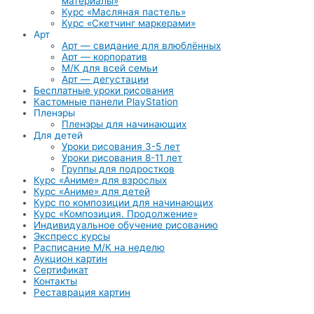
материалы»
Курс «Масляная пастель»
Курс «Скетчинг маркерами»
Арт
Арт — свидание для влюблённых
Арт — корпоратив
М/К для всей семьи
Арт — дегустации
Бесплатные уроки рисования
Кастомные панели PlayStation
Пленэры
Пленэры для начинающих
Для детей
Уроки рисования 3-5 лет
Уроки рисования 8-11 лет
Группы для подростков
Курс «Аниме» для взрослых
Курс «Аниме» для детей
Курс по композиции для начинающих
Курс «Композиция. Продолжение»
Индивидуальное обучение рисованию
Экспресс курсы
Расписание М/К на неделю
Аукцион картин
Сертификат
Контакты
Реставрация картин