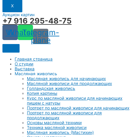
X
Аукцион картин
+7 916 295-48-75
Vk
Whatsapp
Telegram-
plane
Главная страница
О студии
Выставка
Масляная живопись
Масляная живопись для начинающих
Масляной живописи для продолжающих
Голландская живопись
Копия картины
Курс по масляной живописи для начинающих
пишем с натуры
Портрет по масляной живописи для начинающих
Портрет по масляной живописи для
продолжающих
Основы масляной техники
Техника масляной живописи
Масляная живопись (Мастихин)