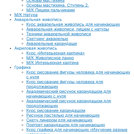
Основы мастихина
Основы мастихина. Ступень 2.
М/К Пишем пальчиками
М/К Натура
Акварельная живопись
Курс акварельная живопись для начинающих
Акварельная живописи, пишем с натуры
Техники акварельной живописи
Скетчинг акварелью
Акварельные карандаши
Акриловая живопись
Курс «Интерьерная картина»
М/К Живописное панно
М/К Интерьерная картина
Графика
Курс рисование фигуры человека для начинающих
с нуля
Курс рисование фигуры человека для
продолжающих
Академический рисунок карандашом для
начинающих с нуля
Академический рисунок карандашом для
продолжающих
Курс рисование карандашом
Рисунок пастелью для начинающих
Скетч линером для начинающих
Портрет карандашом для начинающих
Курс графика для начинающих «Изучение разные