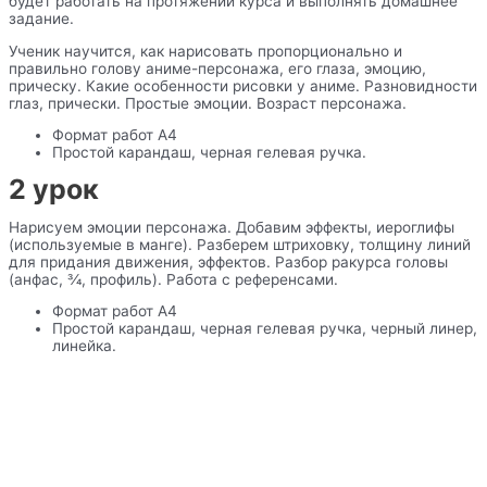
будет работать на протяжении курса и выполнять домашнее
задание.
Ученик научится, как нарисовать пропорционально и
правильно голову аниме-персонажа, его глаза, эмоцию,
прическу. Какие особенности рисовки у аниме. Разновидности
глаз, прически. Простые эмоции. Возраст персонажа.
Формат работ А4
Простой карандаш, черная гелевая ручка.
2 урок
Нарисуем эмоции персонажа. Добавим эффекты, иероглифы
(используемые в манге). Разберем штриховку, толщину линий
для придания движения, эффектов. Разбор ракурса головы
(анфас, 3⁄4, профиль). Работа с референсами.
Формат работ А4
Простой карандаш, черная гелевая ручка, черный линер,
линейка.