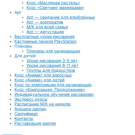
Курс «Масляная пастель»
Курс «Скетчинг маркерами»
Арт
Арт — свидание для влюблённых
Арт — корпоратив
М/К для всей семьи
Арт — дегустации
Бесплатные уроки рисования
Кастомные панели PlayStation
Пленэры
Пленэры для начинающих
Для детей
Уроки рисования 3-5 лет
Уроки рисования 8-11 лет
Группы для подростков
Курс «Аниме» для взрослых
Курс «Аниме» для детей
Курс по композиции для начинающих
Курс «Композиция. Продолжение»
Индивидуальное обучение рисованию
Экспресс курсы
Расписание М/К на неделю
Аукцион картин
Сертификат
Контакты
Реставрация картин