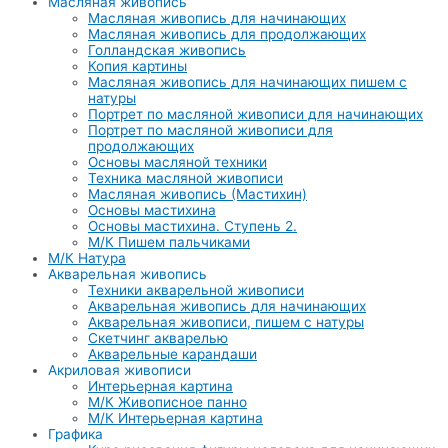
Масляная живопись
Масляная живопись для начинающих
Масляная живопись для продолжающих
Голландская живопись
Копия картины
Масляная живопись для начинающих пишем с
натуры
Портрет по масляной живописи для начинающих
Портрет по масляной живописи для
продолжающих
Основы масляной техники
Техника масляной живописи
Масляная живопись (Мастихин)
Основы мастихина
Основы мастихина. Ступень 2.
М/К Пишем пальчиками
М/К Натура
Акварельная живопись
Техники акварельной живописи
Акварельная живопись для начинающих
Акварельная живописи, пишем с натуры
Скетчинг акварелью
Акварельные карандаши
Акриловая живописи
Интерьерная картина
М/К Живописное панно
М/К Интерьерная картина
Графика