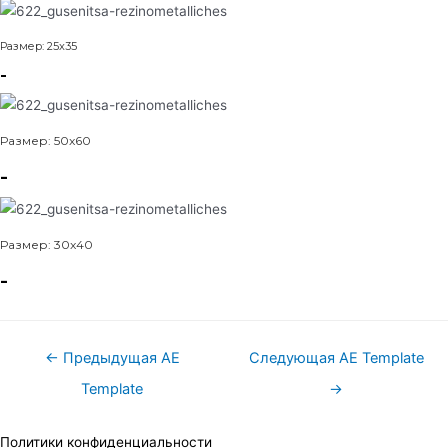
Размер: 25x35
-
Размер: 50x60
-
Размер: 30x40
-
Навигация
←
Предыдущая AE
Следующая AE Template
по
Template
→
записям
Политики конфиденциальности